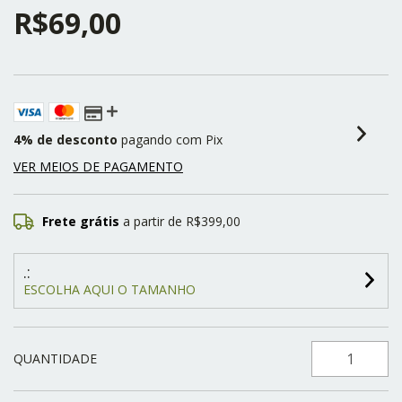
R$69,00
4% de desconto
pagando com Pix
VER MEIOS DE PAGAMENTO
Frete grátis
a partir de
R$399,00
.:
ESCOLHA AQUI O TAMANHO
QUANTIDADE