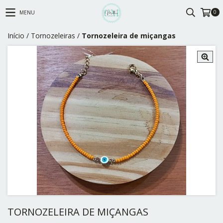
0
MENU
Início
/
Tornozeleiras
/
Tornozeleira de miçangas
TORNOZELEIRA DE MIÇANGAS