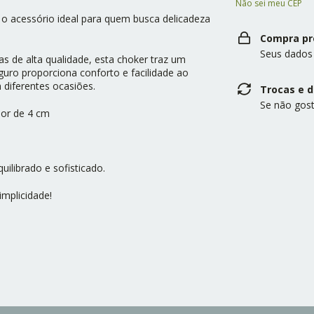
Não sei meu CEP
o acessório ideal para quem busca delicadeza
Compra pr
Seus dados
s de alta qualidade, esta choker traz um
eguro proporciona conforto e facilidade ao
 diferentes ocasiões.
Trocas e 
Se não gost
or de 4 cm
ilibrado e sofisticado.
implicidade!