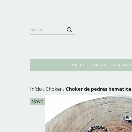
INÍCIO
BOLSAS
BRACELET
Início
Choker
Choker de pedras hematita 
/
/
NOVO