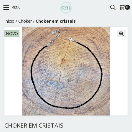
0
MENU
Início
/
Choker
/
Choker em cristais
NOVO
CHOKER EM CRISTAIS